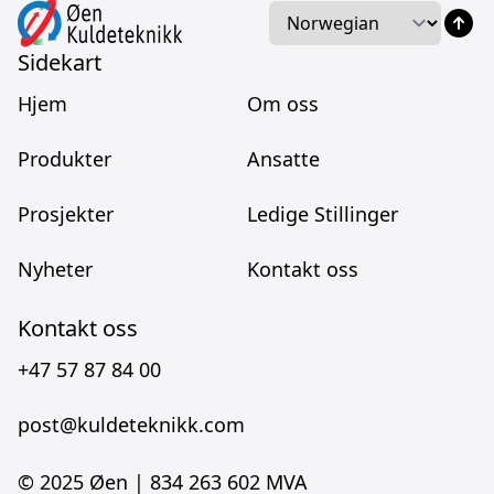
Språk
Language
Sidekart
Hjem
Om oss
Produkter
Ansatte
Prosjekter
Ledige Stillinger
Nyheter
Kontakt oss
Kontakt oss
+47 57 87 84 00
post@kuldeteknikk.com
© 2025 Øen |
834 263 602 MVA